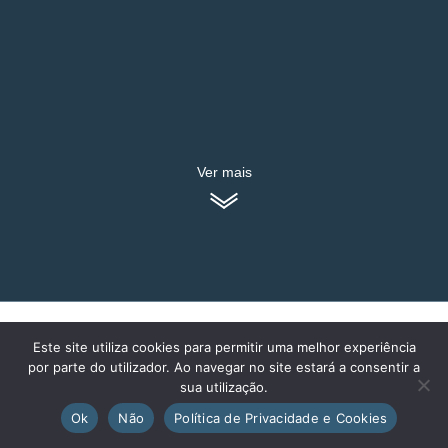
Ver mais
BREVE APRESENTAÇÃO
Este site utiliza cookies para permitir uma melhor experiência
por parte do utilizador. Ao navegar no site estará a consentir a
sua utilização.
Ok
Não
Política de Privacidade e Cookies
A Academia de Estudo 100problemas está na