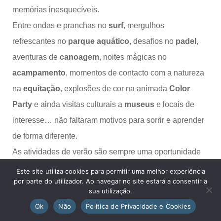
memórias inesquecíveis.
Entre ondas e pranchas no
surf
, mergulhos
refrescantes no
parque aquático
, desafios no
padel
,
aventuras de
canoagem
, noites mágicas no
acampamento
, momentos de contacto com a natureza
na
equitação
, explosões de cor na animada
Color
Party
e ainda visitas culturais a
museus
e locais de
interesse… não faltaram motivos para sorrir e aprender
de forma diferente.
As atividades de verão são sempre uma oportunidade
de crescimento, convívio e partilha. Em 2025 não foi
Este site utiliza cookies para permitir uma melhor experiência
por parte do utilizador. Ao navegar no site estará a consentir a
exceção — juntámos diversão, amizade e espírito de
sua utilização.
equipa, tornando este mês de julho simplesmente
Ok
Não
Política de Privacidade e Cookies
inesquecível!