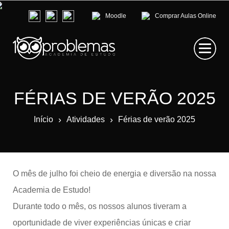
Moodle
Comprar Aulas Online
FÉRIAS DE VERÃO 2025
›
›
Início
Atividades
Férias de verão 2025
O mês de julho foi cheio de energia e diversão na nossa
Academia de Estudo!
Durante todo o mês, os nossos alunos tiveram a
oportunidade de viver experiências únicas e criar