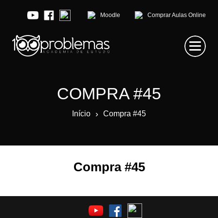
Moodle
Comprar Aulas Online
COMPRA #45
›
Início
Compra #45
Compra #45