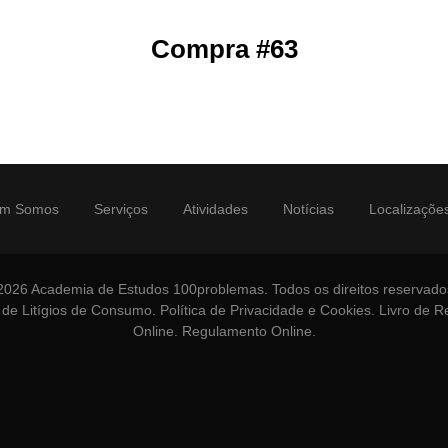
Compra #63
m Somos
Serviços
Atividades
Notícias
Localizaçõe
2026 Academia de Estudos 100problemas. Todos os direitos reservado
 de Litígios de Consumo
.
Política de Privacidade e Cookies
.
Livro de 
Online
.
Regulamento Online
.