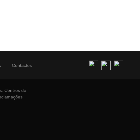
s
Contactos
s.
Centros de
Reclamações