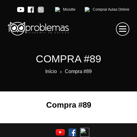
Moodle
Comprar Aulas Online
COMPRA #89
›
Início
Compra #89
Compra #89