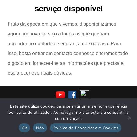
serviço disponível
Fruto da época em que vivemos, disponibilizamos
agora um novo serviço a todos os que queiram
aprender no conforto e segurança da sua casa. Para
isso, basta entrar em contacto connosco e teremos todo
o gosto em fornecer-lhe as informações que precisa e
esclarecer eventuais dúvidas.
Este site utiliza cookies para permitir uma melhor experiência
por parte do utilizador. Ao navegar no site estará a consentir a
Copyright © 2026 Academia de Estudos 100problemas. Todos os
sua utilização.
direitos reservados.
Centros de Arbitragem de Litígios de
Consumo
.
Política de Privacidade e Cookies
.
Livro de
Ok
Não
Política de Privacidade e Cookies
Reclamações Online
.
Regulamento Online
.