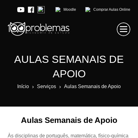
Moodle
Comprar Aulas Online
AULAS SEMANAIS DE
APOIO
›
›
Início
Serviços
Aulas Semanais de Apoio
Aulas Semanais de Apoio
Às disciplinas de português, matemática, físico-química