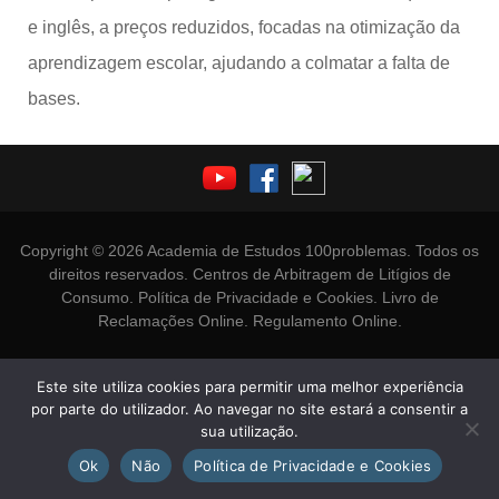
e inglês, a preços reduzidos, focadas na otimização da
aprendizagem escolar, ajudando a colmatar a falta de
bases.
Copyright © 2026 Academia de Estudos 100problemas. Todos os
direitos reservados.
Centros de Arbitragem de Litígios de
Consumo
.
Política de Privacidade e Cookies
.
Livro de
Reclamações Online
.
Regulamento Online
.
Este site utiliza cookies para permitir uma melhor experiência
por parte do utilizador. Ao navegar no site estará a consentir a
sua utilização.
Ok
Não
Política de Privacidade e Cookies