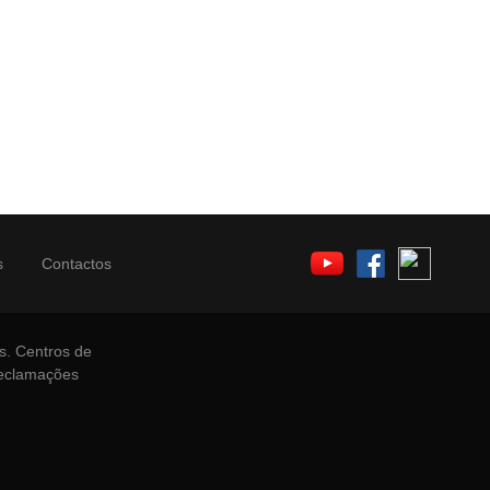
s
Contactos
s.
Centros de
Reclamações