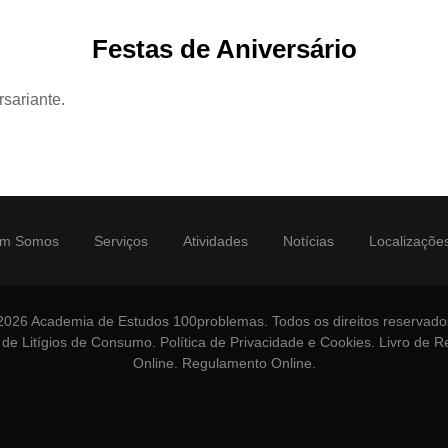
Festas de Aniversário
rsariante.
m Somos
Serviços
Atividades
Notícias
Localizaçõe
2026 Academia de Estudos 100problemas. Todos os direitos reservado
 de Litígios de Consumo
.
Política de Privacidade e Cookies
.
Livro de 
Online
.
Regulamento Online
.