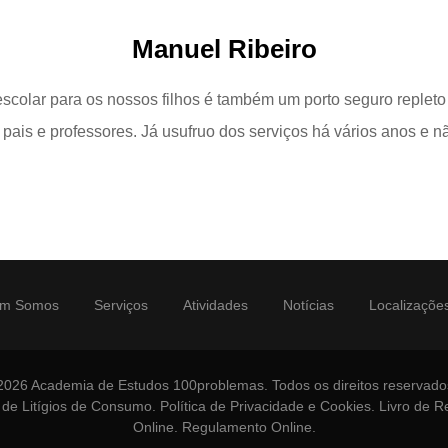
Manuel Ribeiro
colar para os nossos filhos é também um porto seguro repleto
 pais e professores. Já usufruo dos serviços há vários anos e
m Somos
Serviços
Atividades
Notícias
Localizaçõe
2026 Academia de Estudos 100problemas. Todos os direitos reservado
 de Litígios de Consumo
.
Política de Privacidade e Cookies
.
Livro de 
Online
.
Regulamento Online
.