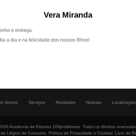
Vera Miranda
enho e entrega.
ia a dia e na felicidade dos nossos filhos!
m Somos
Serviços
Atividades
Notícias
Localizaçõe
2026 Academia de Estudos 100problemas. Todos os direitos reservado
 de Litígios de Consumo
.
Política de Privacidade e Cookies
.
Livro de 