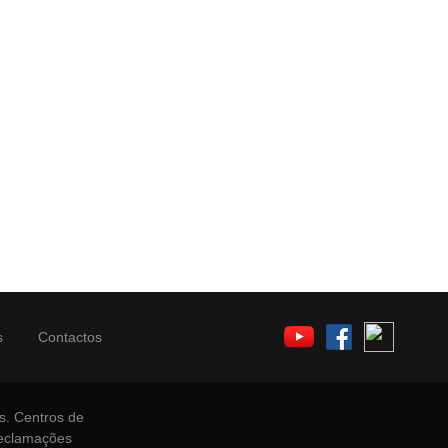
s
Contactos
s.
Centros de
Reclamações